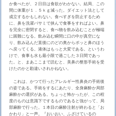
か食べたが、２日目は食欲がわかない。結局、この
間に体重が１．５ｋｇ減った。ダイエット法として
成立するかもしれない。食べすぎを防止するため
に、鼻を洗濯バサミで挟んで食事をすればよい。鼻
を完全に密閉すると、食べ物を飲み込むことが極端
に困難になる。飲み込む瞬間に口の中が真空にな
り、飲み込んだ直後にのどの奥からポッと鼻のほう
へ戻ってくる。液体はもっと大変である。というわ
けで、食事も水も最小限で過ごした３日間であっ
た。と、まあここまで読むと、美鼻の整形手術を受
けたのかと勘違いされかねない。
これは、かつて行ったアレルギー性鼻炎の手術後
の姿である。手術をするにあたり、全身麻酔か局部
麻酔かの選択がある。ちょっと怖かったが、この程
度のものは意識下でするものであると強がって、局
部麻酔で行った。１本目の麻酔注射が終わると「お
かわり」と一声。『おいおい、ふざけているの