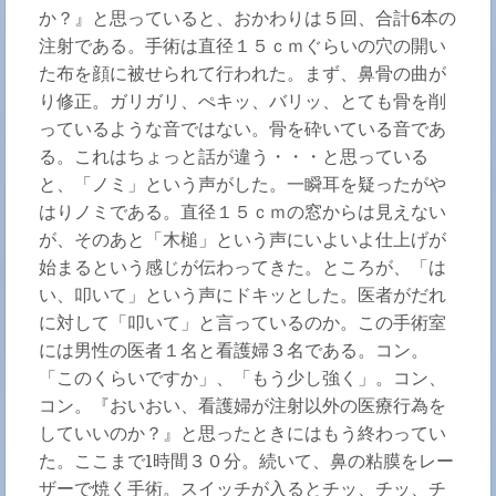
か？』と思っていると、おかわりは５回、合計6本の
注射である。手術は直径１５ｃｍぐらいの穴の開い
た布を顔に被せられて行われた。まず、鼻骨の曲が
り修正。ガリガリ、ぺキッ、バリッ、とても骨を削
っているような音ではない。骨を砕いている音であ
る。これはちょっと話が違う・・・と思っている
と、「ノミ」という声がした。一瞬耳を疑ったがや
はりノミである。直径１５ｃｍの窓からは見えない
が、そのあと「木槌」という声にいよいよ仕上げが
始まるという感じが伝わってきた。ところが、「は
い、叩いて」という声にドキッとした。医者がだれ
に対して「叩いて」と言っているのか。この手術室
には男性の医者１名と看護婦３名である。コン。
「このくらいですか」、「もう少し強く」。コン、
コン。『おいおい、看護婦が注射以外の医療行為を
していいのか？』と思ったときにはもう終わってい
た。ここまで1時間３０分。続いて、鼻の粘膜をレー
ザーで焼く手術。スイッチが入るとチッ、チッ、チ