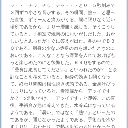
ッ・・・チッ、チッ、チッ・・・と０．５秒刻みで
３回ずつ小さな音がする。その瞬間、熱っ、と思っ
た直後、ずぅーんと痛みがくる。脳に限りなく近い
場所であるから、より一層痛く感じる。そうこうし
ていると、手術室で焼肉のにおいがしだした。おか
しいなと思ったがすぐに答えが出た。鼻の中でＢＢ
Ｑである。脂身の少ない赤身の肉を焼いたときのに
おいである。こんなことなら野菜を入れておけばも
っと楽しめたのにと後悔した。ＢＢＱをするので、
「昼食は絶食してください」といわれたのか? と余
計なことを考えていると、麻酔の効きも弱くなっ
て、終わり間際は根性焼き状態である。全身汗びっ
しょりになっていると、看護婦から「アツイです
か？」の問いかけ。「アツイです」と即答。この直
後、手術台が急に冷えてきた。水冷式になっている
ようである。「暑い」ではなく「熱い」といったの
であるが、通じなかったようである。手術台を冷や
すよりは「おかわり」で熱さをやわらげたかったの