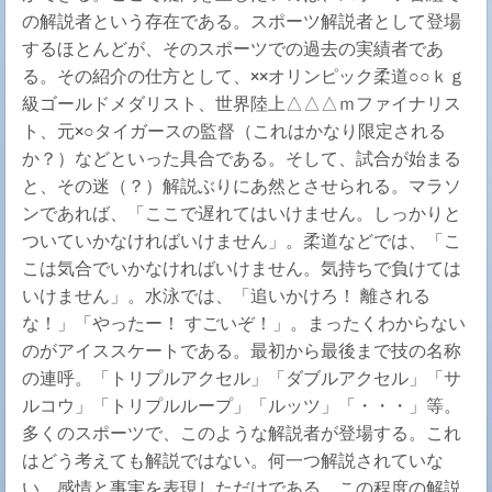
の解説者という存在である。スポーツ解説者として登場
するほとんどが、そのスポーツでの過去の実績者であ
る。その紹介の仕方として、××オリンピック柔道○○ｋｇ
級ゴールドメダリスト、世界陸上△△△ｍファイナリス
ト、元×○タイガースの監督（これはかなり限定される
か？）などといった具合である。そして、試合が始まる
と、その迷（？）解説ぶりにあ然とさせられる。マラソ
ンであれば、「ここで遅れてはいけません。しっかりと
ついていかなければいけません」。柔道などでは、「こ
こは気合でいかなければいけません。気持ちで負けては
いけません」。水泳では、「追いかけろ！ 離される
な！」「やったー！ すごいぞ！」。まったくわからない
のがアイススケートである。最初から最後まで技の名称
の連呼。「トリプルアクセル」「ダブルアクセル」「サ
ルコウ」「トリプルループ」「ルッツ」「・・・」等。
多くのスポーツで、このような解説者が登場する。これ
はどう考えても解説ではない。何一つ解説されていな
い。感情と事実を表現しただけである。この程度の解説