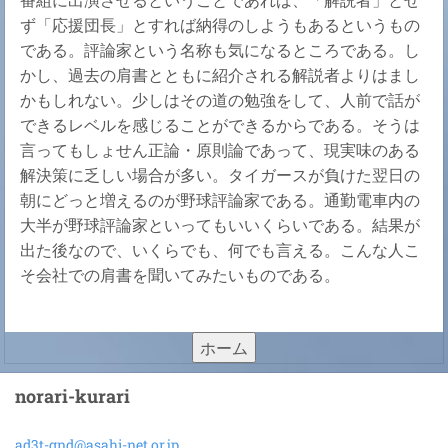
ず「応援団長」とすれば納得のしようもあるというもの
である。評論家という名称も気になるところである。し
かし、過去の肩書とともに紹介される解説者よりはまし
かもしれない。少しはその道の勉強をして、人前で話が
できるレベルを感じることができるからである。そうは
言ってもしょせん正論・原則論であって、現実味のある
解決策に乏しい場合が多い。タイガースが負けた翌日の
朝にどっと増えるのが野球評論家である。通勤電車内の
大半が野球評論家といってもいいくらいである。結果が
出た後なので、いくらでも、何でも言える。こんな人こ
そ会社での肩書を聞いてみたいものである。
ホーム
norari-kurari
ad3t-gnd
@asahi-n
et.or.jp