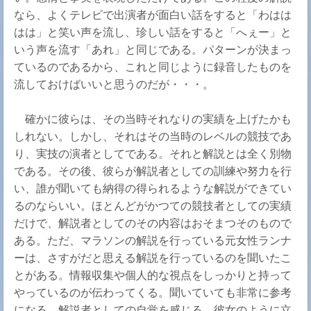
なら、よくテレビで出演者が面白い話をすると「わはは
はは」と笑い声を流し、珍しい話をすると「へぇー」と
いう声を流す「あれ」と同じである。パターンが決まっ
ているのであるから、これと同じように録音したものを
流しておけばいいと思うのだが・・・。
確かに彼らは、その当時それなりの実績を上げたかも
しれない。しかし、それはその当時のレベルの競技であ
り、実技の演者としてである。それと解説とは全く別物
である。その後、彼らが解説者としての訓練や努力を行
い、誰が聞いても納得の得られるような解説ができてい
るのならいい。ほとんどがかつての競技者としての実績
だけで、解説者としてのその内容はおそまつそのもので
ある。ただ、マラソンの解説を行っている元女性ランナ
ーは、さすがだと思える解説を行っているのを聞いたこ
とがある。情報収集や個人的な視点をしっかりと持って
やっているのが伝わってくる。聞いていても非常に参考
になる。解説者としての自覚を感じる。彼女のように立