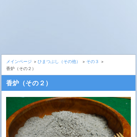
メインページ
>
ひまつぶし（その他）
>
その３
>
香炉（その２）
香炉（その２）