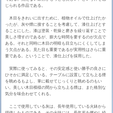
じられる作品である。
木目をきれいに出すために、植物オイルで仕上げたか
ったが、灰や煙に接することを考慮して、漆仕上げとす
ることにした。漆は塗装・乾燥と磨きを繰り返すことで
美しさ増すのであるが、膨大な時間を要するのが欠点で
ある。それと同時に木目の明暗も目立ちにくくしてしま
う欠点がある。見た目も重要であるが実用性はさらに重
要である。ということで、漆仕上げを採用した。
実際に使ってみると、その安定感と使い勝手の良さに
ひそかに満足している。テーブルに設置して立ち上る煙
を眺めるもよし、掌に載せてじっくりと眺めるのもい
い。美しい木目模様の間から立ち上る煙は、また格別な
気分を味合わせてくれる。
ここで使用している灰は、長年使用している火鉢から
拝借したものである。その火鉢には、長年炭を燃やし続