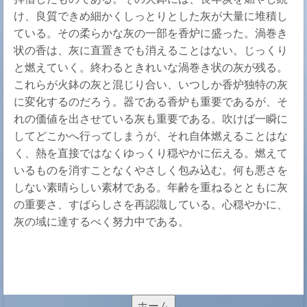
け、良質できめ細かくしっとりとした灰が大量に堆積し
ている。その柔らかな灰の一部を香炉に盛った。渦巻き
状の香は、灰に直置きでも消えることはない。じっくり
と燃えていく。終わるときれいな渦巻き状の灰が残る。
これらが火鉢の灰と混じり合い、いつしか香炉独特の灰
に変化するのだろう。器である香炉も重要であるが、そ
れの価値を出させている灰も重要である。吹けば一瞬に
してどこかへ行ってしまうが、それ自体燃えることはな
く、熱を直接ではなくゆっくり穏やかに伝える。燃えて
いるものを消すことなくやさしく包み込む。何も悪さを
しない素晴らしい素材である。年齢を重ねるとともに灰
の重要さ、すばらしさを再認識している。心穏やかに、
灰の域に達するべく努力中である。
ホーム