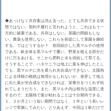
◆あっけなく共存案は消え去った。とても共存できる状
態ではない。契約不履行と言われようと、これはもう一
方的に破棄である。共存はしない。菜園の閉鎖もしな
い。農薬も使用しない。これらを前提にして菜園を継続
する。ではどうするか？ 前回紹介した黒マルチの使用
である。畝全体を黒マルチで覆い、野菜を植える部分だ
けに穴をあける。そこから肥料と水を供給して育てる。
そうすることで、ハタケニラは地上に葉を伸ばしたとし
ても、黒マルチに光を遮られ光合成ができない。太陽熱
による球根の根絶は無理かもしれないが、発芽して地上
に出た葉が光合成をできなければ、栄養分をつくれず枯
れてしまうだろう。また、黒マルチ内は相当な温度に達
するので、太陽熱で葉が枯れることは十分期待できる。
１、２か月という短い期間ではなく、１年という長いレ
ンジで実施してみたい。とりあえず、今回は１畝だけで