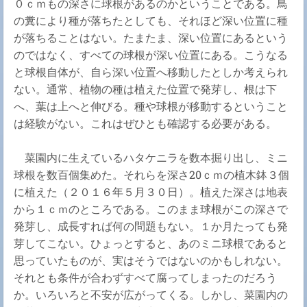
０ｃｍもの深さに球根があるのかということである。鳥
の糞により種が落ちたとしても、それほど深い位置に種
が落ちることはない。たまたま、深い位置にあるという
のではなく、すべての球根が深い位置にある。こうなる
と球根自体が、自ら深い位置へ移動したとしか考えられ
ない。通常、植物の種は植えた位置で発芽し、根は下
へ、葉は上へと伸びる。種や球根が移動するということ
は経験がない。これはぜひとも確認する必要がある。
菜園内に生えているハタケニラを数本掘り出し、ミニ
球根を数百個集めた。それらを深さ20ｃｍの植木鉢３個
に植えた（２０１６年５月３０日）。植えた深さは地表
から１ｃｍのところである。このまま球根がこの深さで
発芽し、成長すれば何の問題もない。１か月たっても発
芽してこない。ひょっとすると、あのミニ球根であると
思っていたものが、実はそうではないのかもしれない。
それとも条件が合わずすべて腐ってしまったのだろう
か。いろいろと不安が広がってくる。しかし、菜園内の