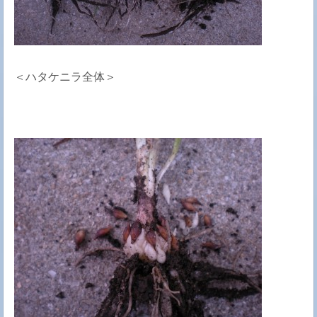
＜ハタケニラ全体＞