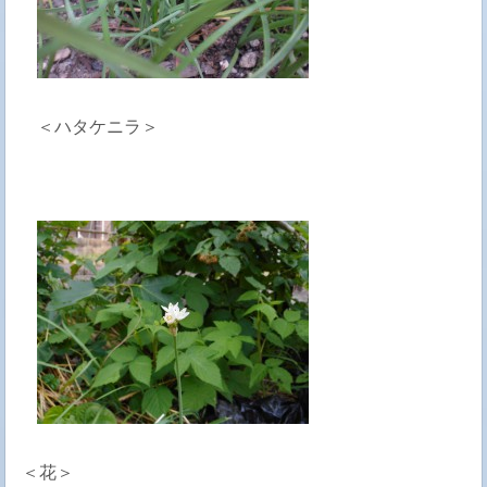
＜ハタケニラ＞
＜花＞