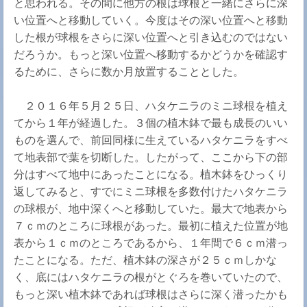
と思われる。その間に他方の根は球根と一緒にさらに深
い位置へと移動していく。今度はその深い位置へと移動
した根が球根をさらに深い位置へと引き込むのではない
だろうか。もっと深い位置へ移動するかどうかを確認す
るために、さらに数か月放置することとした。
２０１６年５月２５日、ハタケニラのミニ球根を植え
てから１年が経過した。３個の植木鉢で最も成長のいい
ものを選んで、前回同様に生えているハタケニラをすべ
て地表部で葉を切断した。したがって、ここから下の部
分はすべて地中にあったことになる。植木鉢をひっくり
返してみると、すでにミニ球根を多数付けたハタケニラ
の球根が、地中深くへと移動していた。最大で地表から
７ｃｍのところに球根があった。最初に植えた位置が地
表から１ｃｍのところであるから、１年間で６ｃｍ潜っ
たことになる。ただ、植木鉢の深さが２５ｃｍしかな
く、底にはハタケニラの根がとぐろを巻いていたので、
もっと深い植木鉢であれば球根はさらに深く潜ったかも