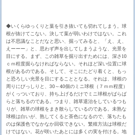
◆いくらゆっくりと葉を引き抜いても切れてしまう。球
根が抜けてこない。決して葉が弱いわけではない。これ
は不思議なことだなと思い、掘ってみると、「え、え、
えーーー」と、思わず声を出してしまうような、光景を
目にする。まず、この雑草を掘り出すためには、深さ10
ｃｍ程度掘らなければならない。それほど深い位置に球
根があるのである。そして、そこにたどり着くと、もっ
と恐ろしい光景を目にすることとなる。それは、球根の
周りにびっしりと、30～40個のミニ球根（７ｍｍ程度）
がくっついており、持ち上げるだけでミニ球根がばらば
らと落ちるのである。つまり、雑草退治をしているつも
りが、雑草の球根をまき散らしているのである。未熟な
球根は白いが、熟してくると茶色になるので、落ちたも
のは保護色でなかなか回収できない。繁殖方法は球根だ
けではない。花が咲いたあとには多くの実を付ける。地