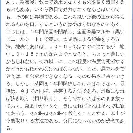
あり、散布後、数日で効果をなくすものや長く残留する
ものもある。いくら数日で効力がなくなるとはいって
も、その間は毒物である。これを撒いた後の土から得ら
れるものを口にするというのはやはり嫌なものである。
二つ目は、１年間菜園を閉鎖し、全面を黒マルチ（黒い
ビニールシート）で覆い、太陽熱による消毒をする方
法。地表であれば、５０～６０℃はすぐに達するが、地
中１０～１５ｃｍの深さまでとなると、ちょっと難しい
かもしれない。それ以上に、この程度の温度で死滅する
かどうかも確かめなければならない。また、黒マルチで
覆えば、光合成ができなくなる。その効果も期待ができ
る。しかし、菜園を１年間閉鎖しなければならない。最
後は、今までと同様、共存する方法である。邪魔になれ
ば抜き取り（切り取り）、そうでなければそのまま放っ
ておく。菜園中がハタケニラになればそれはそれで壮観
であろう。その時はその時で考えることとする。以上が
今後取りうる方法である。食用にならないのが残念であ
る。