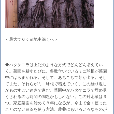
＜最大で６ｃｍ地中深くへ＞
◆ハタケニラは上記のような方式でどんどん増えてい
く。菜園を耕すたびに、多数付いているミニ球根が菜園
中にばらまかれる。そして、あちこちで芽が出る。そし
てまた、それらがミニ球根で増えていく。この繰り返し
がものすごい速さで進む。菜園中がハタケニラで埋め尽
くされるのも時間の問題かもしれない。この対応策は３
つ。家庭菜園を始めて８年になるが、今まで全く使った
ことのない農薬を使う方法。農薬にもいろいろなものが