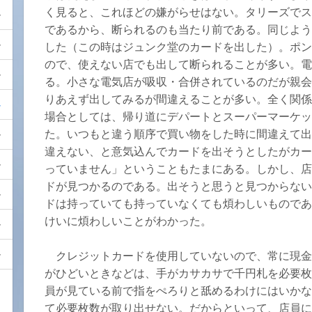
く見ると、これほどの嫌がらせはない。タリーズでス
であるから、断られるのも当たり前である。同じよう
した（この時はジュンク堂のカードを出した）。ポン
ので、使えない店でも出して断られることが多い。電
る。小さな電気店が吸収・合併されているのだが親会
りあえず出してみるが間違えることが多い。全く関係
場合としては、帰り道にデパートとスーパーマーケッ
た。いつもと違う順序で買い物をした時に間違えて出
違えない、と意気込んでカードを出そうとしたがカー
っていません」ということもたまにある。しかし、店
ドが見つかるのである。出そうと思うと見つからない
ドは持っていても持っていなくても煩わしいものであ
けいに煩わしいことがわかった。
クレジットカードを使用していないので、常に現金
がひどいときなどは、手がカサカサで千円札を必要枚
員が見ている前で指をぺろりと舐めるわけにはいかな
て必要枚数が取り出せない。だからといって、店員に