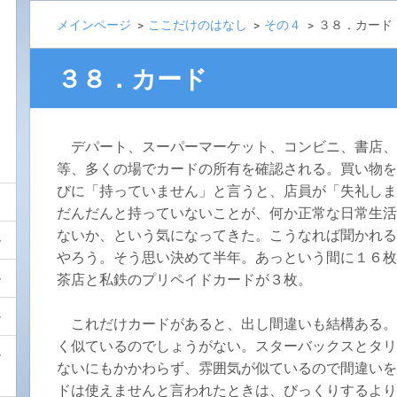
メインページ
>
ここだけのはなし
>
その４
>
３８．カード
３８．カード
デパート、スーパーマーケット、コンビニ、書店、
等、多くの場でカードの所有を確認される。買い物を
びに「持っていません」と言うと、店員が「失礼しま
だんだんと持っていないことが、何か正常な日常生活
ないか、という気になってきた。こうなれば聞かれる
やろう。そう思い決めて半年。あっという間に１６枚
茶店と私鉄のプリペイドカードが３枚。
これだけカードがあると、出し間違いも結構ある。
く似ているのでしょうがない。スターバックスとタリ
ないにもかかわらず、雰囲気が似ているので間違いを
ドは使えませんと言われたときは、びっくりするより