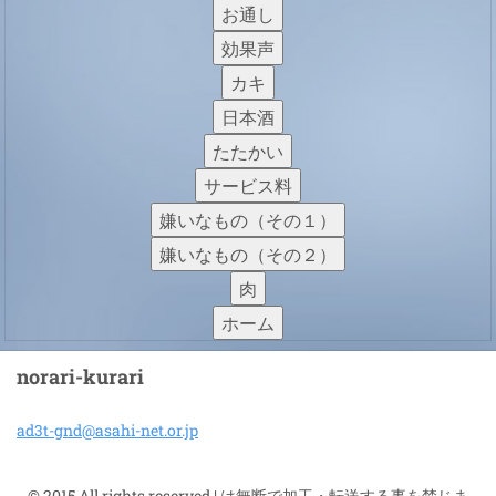
お通し
効果声
カキ
日本酒
たたかい
サービス料
嫌いなもの（その１）
嫌いなもの（その２）
肉
ホーム
norari-kurari
ad3t-gnd
@asahi-n
et.or.jp
© 2015 All rights reserved.| は無断で加工・転送する事を禁じま