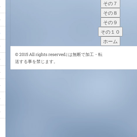
その７
その８
その９
その１０
ホーム
© 2015 All rights reserved.| は無断で加工・転
送する事を禁じます。