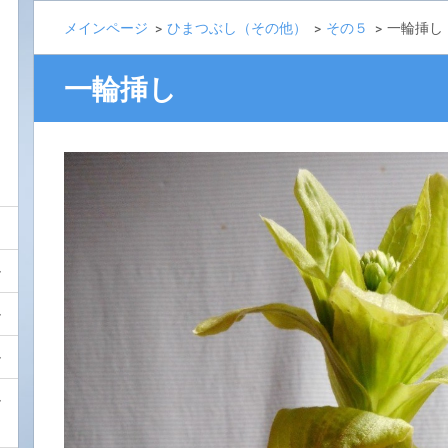
メインページ
>
ひまつぶし（その他）
>
その５
>
一輪挿し
一輪挿し