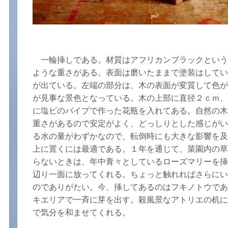
一輪挿しである。材質はアフリカンブラックという
ような重さがある。表面は磨いたままで塗装はしてい
が出ている。左端の部分は、木の表面が変質して色が
が見事な景色となっている。木の上部に直径２ｃｍ、
に塩ビのパイプで作った花瓶を入れてある。自然の木
重さがあるので安定がよく、どっしりとした感じがい
る水の量がわずかなので、転倒時にも大きな影響を及
上に置くには最適である。１年を通じて、菜園内の草
らないときは、年中青々としているローズマリーを挿
辺り一面に放ってくれる。ちょっと触れればさらにい
のでありがたい。今、挿してあるのはフキノトウであ
キエリアで一斉に芽を出す。殺風景なアトリエの机に
で気分を和ませてくれる。