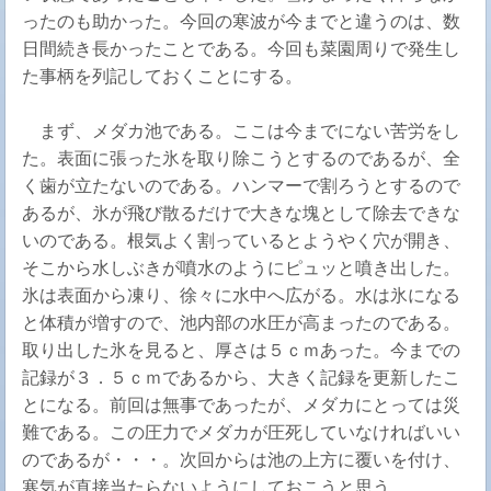
ったのも助かった。今回の寒波が今までと違うのは、数
日間続き長かったことである。今回も菜園周りで発生し
た事柄を列記しておくことにする。
まず、メダカ池である。ここは今までにない苦労をし
た。表面に張った氷を取り除こうとするのであるが、全
く歯が立たないのである。ハンマーで割ろうとするので
あるが、氷が飛び散るだけで大きな塊として除去できな
いのである。根気よく割っているとようやく穴が開き、
そこから水しぶきが噴水のようにピュッと噴き出した。
氷は表面から凍り、徐々に水中へ広がる。水は氷になる
と体積が増すので、池内部の水圧が高まったのである。
取り出した氷を見ると、厚さは５ｃｍあった。今までの
記録が３．５ｃｍであるから、大きく記録を更新したこ
とになる。前回は無事であったが、メダカにとっては災
難である。この圧力でメダカが圧死していなければいい
のであるが・・・。次回からは池の上方に覆いを付け、
寒気が直接当たらないようにしておこうと思う。