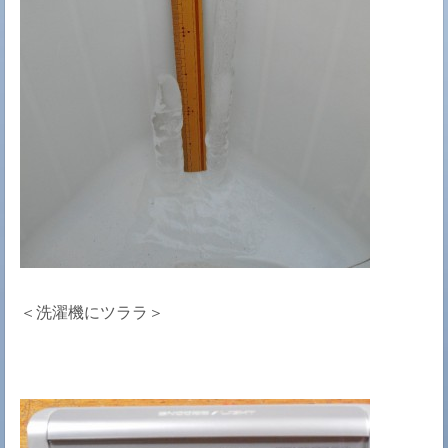
＜洗濯機にツララ＞