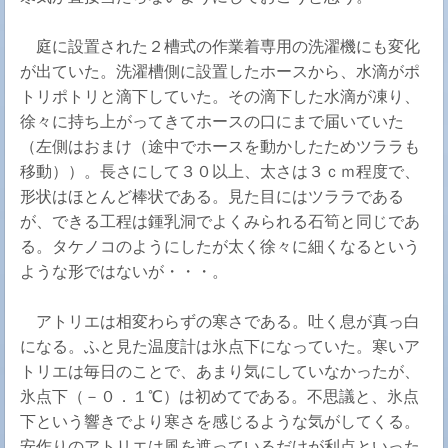
庭に設置された２槽式の作業着専用の洗濯機にも変化
が出ていた。洗濯槽側に設置したホースから、水滴がポ
トリポトリと滴下していた。その滴下した水滴が凍り、
徐々に持ち上がってきてホースの口にまで届いていた
（左側はおまけ（途中でホースを動かしたためツララも
移動））。長さにして３０以上、太さは３ｃｍ程度で、
形状はほとんど棒状である。見た目にはツララである
が、できる工程は鍾乳洞でよくみられる石筍と同じであ
る。タケノコのようにしたが太く徐々に細くなるという
ような形ではないが・・・。
アトリエは相変わらずの寒さである。吐く息が真っ白
になる。ふと見た温度計は氷点下になっていた。寒いア
トリエは毎日のことで、あまり気にしていなかったが、
氷点下（－０．１℃）は初めてである。不思議と、氷点
下という響きでより寒さを感じるような気がしてくる。
安作りのアトリエは風を遮っているだけが利点といった