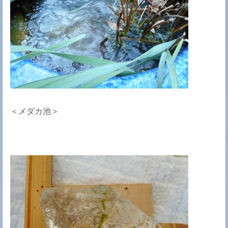
＜メダカ池＞