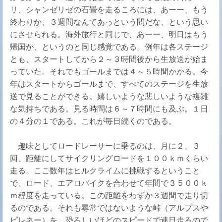
リ、シャンゼリゼの石畳を走るころには、あーー、もう
終わりか、３週間なんてあっという間だな、という思い
にさせられる。海外旅行と同じで、あーー、明日はもう
帰国か、というのと同じ感覚である。例年は各ステージ
とも、スタートしてから２～３時間後から生放送が始ま
っていた。それでもゴールまでは４～５時間かかる。今
年はスタートからゴールまで、すべてのステージを生放
送で見ることができる。嬉しいような悲しいような複雑
な気持ちである。見る時間は６～７時間にも及ぶ。１日
の４分の１である。これが毎日続くのである。
趣味としてロードレーサーに乗るのは、月に２、３
回、距離にしてサイクリングロードを１００ｋｍくらい
走る。ここ数年はヒルクライムに挑戦するということ
で、ロード、エアロバイクを合わせて年間で３５００ｋ
ｍ程度を走っている。この距離をわずか３週間で走り切
るのである。それも尋常ではないような峠（アルプスや
ピレネー）を、恐ろしいほどのスピードで連日走るので