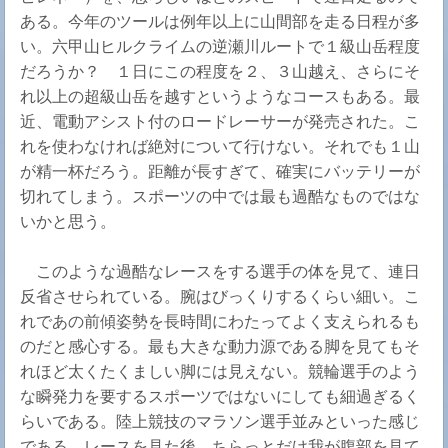
ある。今年のツールは例年以上に山間部を走る日程が多
い。六甲山ヒルクライムの逆瀬川ルートで１級山岳程度
だろうか？ １日にこの程度を２、３山越え、さらにそ
れ以上の超級山岳を越すというようなコースもある。最
近、電動アシスト付のロードレーサーが発売された。こ
れを使わなければ絶対について行けない。それでも１山
が精一杯だろう。距離が長すぎて、確実にバッテリーが
切れてしまう。スポーツの中では最も過酷なものではな
いかと思う。
このような過酷なレースをする選手の体を見て、連日
反省させられている。腕はびっくりするくらい細い。こ
れであの前傾姿勢を長時間にわたってよく支えられるも
のだと感心する。最も大きな動力源である脚を見てもそ
れほど太くたくましい脚には見えない。競輪選手のよう
な瞬発力を要するスポーツではないにしても細過ぎるく
らいである。陸上競技のマラソン選手並みといった感じ
である。レースを見た後、ちらっとだけ我が腹部を見て