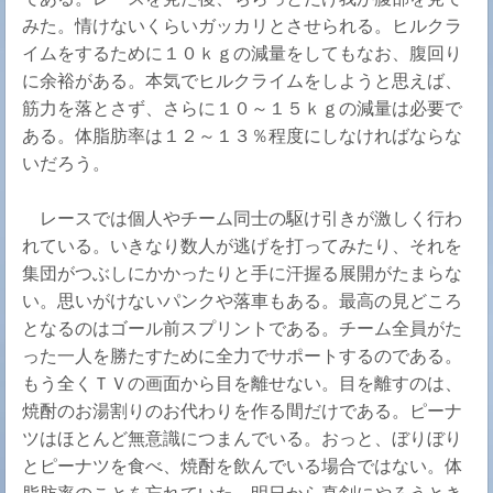
みた。情けないくらいガッカリとさせられる。ヒルクラ
イムをするために１０ｋｇの減量をしてもなお、腹回り
に余裕がある。本気でヒルクライムをしようと思えば、
筋力を落とさず、さらに１０～１５ｋｇの減量は必要で
ある。体脂肪率は１２～１３％程度にしなければならな
いだろう。
レースでは個人やチーム同士の駆け引きが激しく行わ
れている。いきなり数人が逃げを打ってみたり、それを
集団がつぶしにかかったりと手に汗握る展開がたまらな
い。思いがけないパンクや落車もある。最高の見どころ
となるのはゴール前スプリントである。チーム全員がた
った一人を勝たすために全力でサポートするのである。
もう全くＴＶの画面から目を離せない。目を離すのは、
焼酎のお湯割りのお代わりを作る間だけである。ピーナ
ツはほとんど無意識につまんでいる。おっと、ぼりぼり
とピーナツを食べ、焼酎を飲んでいる場合ではない。体
脂肪率のことを忘れていた。明日から真剣にやろうとき