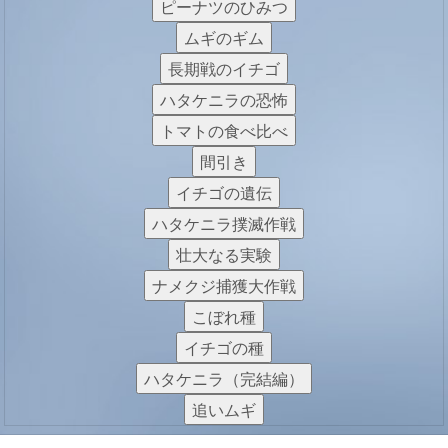
ピーナツのひみつ
ムギのギム
長期戦のイチゴ
ハタケニラの恐怖
トマトの食べ比べ
間引き
イチゴの遺伝
ハタケニラ撲滅作戦
壮大なる実験
ナメクジ捕獲大作戦
こぼれ種
イチゴの種
ハタケニラ（完結編）
追いムギ