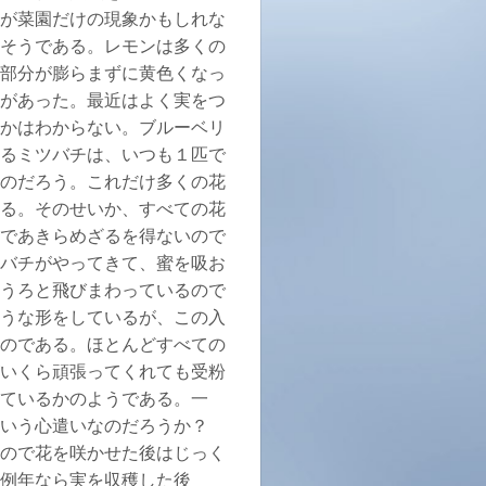
が菜園だけの現象かもしれな
そうである。レモンは多くの
部分が膨らまずに黄色くなっ
があった。最近はよく実をつ
かはわからない。ブルーベリ
るミツバチは、いつも１匹で
のだろう。これだけ多くの花
る。そのせいか、すべての花
であきらめざるを得ないので
バチがやってきて、蜜を吸お
うろと飛びまわっているので
うな形をしているが、この入
のである。ほとんどすべての
いくら頑張ってくれても受粉
ているかのようである。一
という心遣いなのだろうか？
ので花を咲かせた後はじっく
例年なら実を収穫した後