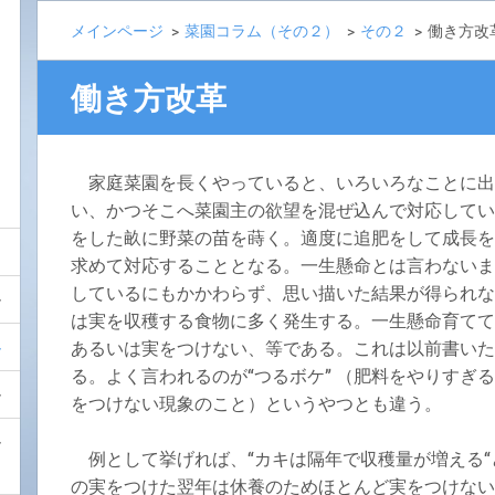
メインページ
>
菜園コラム（その２）
>
その２
>
働き方改
働き方改革
家庭菜園を長くやっていると、いろいろなことに出
い、かつそこへ菜園主の欲望を混ぜ込んで対応してい
をした畝に野菜の苗を蒔く。適度に追肥をして成長を
求めて対応することとなる。一生懸命とは言わないま
しているにもかかわらず、思い描いた結果が得られな
は実を収穫する食物に多く発生する。一生懸命育てて
あるいは実をつけない、等である。これは以前書いた
る。よく言われるのが“つるボケ” （肥料をやりすぎ
をつけない現象のこと）というやつとも違う。
例として挙げれば、“カキは隔年で収穫量が増える“
の実をつけた翌年は休養のためほとんど実をつけない