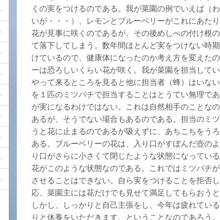
くの実をつけるのである。我が菜園の例でいえば（わ
いが・・・）、レモンとブルーベリーがこれにあたり
花が見事に咲くのであるが、その後めしべの付け根の
て落下してしまう。数年間ほとんど実をつけない時期
けているので、健康体になったのか考え方を変えたの
ーは恐ろしいくらい花が咲く。我が菜園を担当してい
やって来るところを見ると他に担当者（蜂）はいない
を１匹のミツバチで担当することはとうてい無理であ
が実になるわけではない。これは自然相手のことなの
あるが、そうでない場合もあるのである。担当のミツ
うと花に止まるのであるが吸えずに、あちこちをうろ
ある。ブルーベリーの花は、入り口がすぼんだ壺のよ
り口がさらに小さくて閉じたような状態になっている
花がこのような状態なのである。これではミツバチが
させることはできない。自ら実をつけることを拒否し
応、菜園主には花だけでも見せて満足してもらおう
しかし、しっかりと自己主張をし、今年は疲れている
りと休養をいただきます、ということなのであろう。