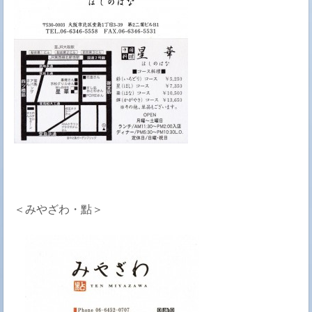
＜みやざわ・點＞