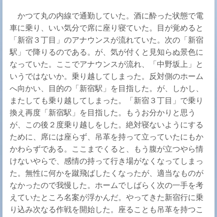
かつて丸の内線で通勤していた。酒に酔った状態で電
車に乗り、いい気分で席に座り寝ていた。目が覚めると
「新宿３丁目」のアナウンスが流れていた。次の「新宿
駅」で降りるのである。が、気が付くと見知らぬ景色に
なっていた。ここでアナウンスが流れ、「中野坂上」と
いうではないか。乗り越してしまった。反対側のホーム
へ向かい、目的の「新宿駅」を目指した。が、しかし、
またしても乗り越してしまった。「新宿３丁目」で乗り
換え再度「新宿駅」を目指した。もうお分かりと思う
が、この後２度乗り越しをした。絶対寝ないようにする
ために、席には座らず、吊革を持って立っていたにもか
かわらずである。ここまでくると、もう腹が立つやら情
けないやらで、感情の持って行き場がなくなってしまっ
た。無性に何かを蹴飛ばしたくなったが、適当なものが
なかったので我慢した。ホームでしばらく次の一手を考
えていたところ名案が浮かんだ。やってきた新宿行に乗
り込み次なる作戦を開始した。座ることも吊革を持つこ