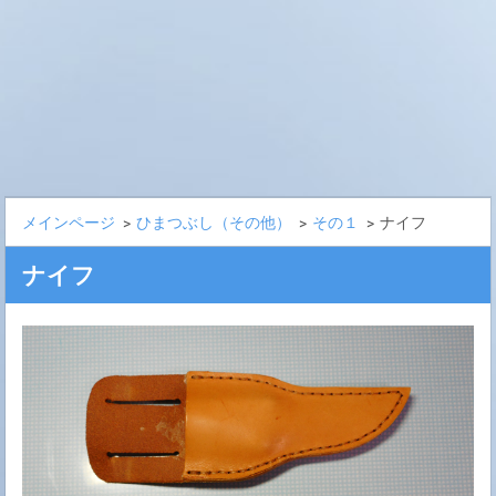
メインページ
>
ひまつぶし（その他）
>
その１
>
ナイフ
ナイフ