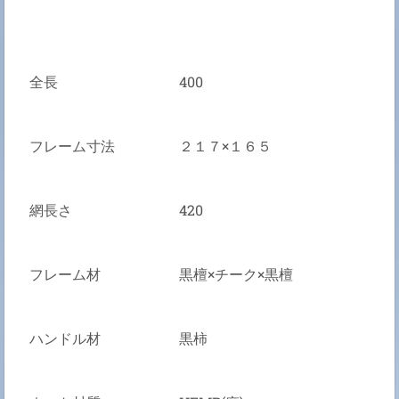
全長
400
フレーム寸法
２１７×１６５
網長さ
420
フレーム材
黒檀×チーク×黒檀
ハンドル材
黒柿